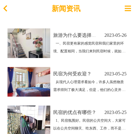
新闻资讯
2023-05-26
旅游为什么要选择住民宿？
一、民宿更有家的感觉民宿和我们家里的环
境、配置相同，当我们来到民宿时候，就如同
回到了自己家里一般。这样新潮的住宿方法，
一经发明便立即受到了大家的喜欢和追捧。在
民宿为何受欢迎？
2023-05-25
旅途过程中，住民宿我们可以自己做饭、洗衣
从现代人心理需求看如今，许多人虽然物质
服；而房间内不仅会有设备齐全的厨房，还有
需求得到了极大满足，但是，他们的心灵并没
洗衣机、冰箱的…
有因此获得快乐与安宁。面对城里的雾霾，他
们仰天叹息；面对城里的喧嚣，他们心烦气
民宿的优点有哪些？
2023-05-25
躁；面对城里的拥堵，他们左顾右盼；面对城
1、民宿氛围好。民宿的公共空间大，大家可
里的菜肴，他们忧心忡忡...也许正是这些，才
以在公共空间聊天、吃东西、工作，而不是窝
使得民宿有了如…