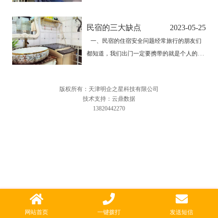
在房间，活动范围比酒店大。2、民宿年轻人
多，容易交到朋友。很多年轻人喜欢在民宿分
民宿的三大缺点
2023-05-25
享旅途咨询，聊得来的可以拼车、搭伴，相互
一、民宿的住宿安全问题经常旅行的朋友们
有个照应，也能结识一些志趣相投的人。3、
都知道，我们出门一定要携带的就是个人的身
名宿装修风格更…
份证，护照等等。这样不仅是为了买车票，买
门票，更重要的就是为了住酒店而准备。如今
版权所有：天津明企之星科技有限公司
的社会可以说对这些监管是非常严格的，拿身
技术支持：云鼎数据
份证酒店才会同意让你入住，这一点是毫无疑
13820442270
问的。可是很多…
网站首页
一键拨打
发送短信