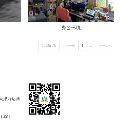
办公环境
共13记录
«上一页
1
2
下一页»
天津万达商
601